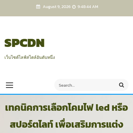
S
August 9, 2026
9:48:44 AM
k
i
p
t
SPCDN
o
c
o
เว็บไซต์ไลฟ์สไตล์อันดับหนึ่ง
n
t
e
S
S
n
e
e
t
a
a
r
เทคนิคการเลือกโคมไฟ led หรือ
r
c
h
c
h
สปอร์ตไลท์ เพื่อเสริมการแต่ง
f