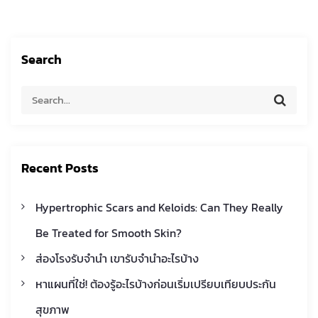
a
Search
v
S
S
i
e
e
a
a
r
g
c
r
h
Recent Posts
c
a
h
Hypertrophic Scars and Keloids: Can They Really
t
f
Be Treated for Smooth Skin?
o
i
r
ส่องโรงรับจำนำ เขารับจำนำอะไรบ้าง
:
หาแผนที่ใช่! ต้องรู้อะไรบ้างก่อนเริ่มเปรียบเทียบประกัน
o
สุขภาพ